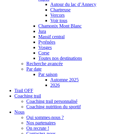
Autour du lac d’Annecy
Chartreuse
Vercors
Voir tous
Chamonix Mont Blanc
Jura
Massif central
Pyrénées
Vosges
Corse
Toutes nos destinations
Recherche avancée
Par date
Par saison
Automne 2025
2026
Trail OFF
Coaching trail
Coaching trail personnalisé
Coaching nutrition du sportif
Nous
Qui sommes-nous ?
Nos partenaires
On recrute !
Contactez-nous