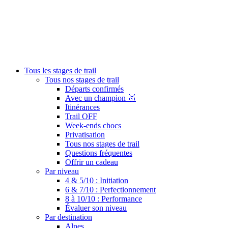
Tous les stages de trail
Tous nos stages de trail
Départs confirmés
Avec un champion 🥇
Itinérances
Trail OFF
Week-ends chocs
Privatisation
Tous nos stages de trail
Questions fréquentes
Offrir un cadeau
Par niveau
4 & 5/10 : Initiation
6 & 7/10 : Perfectionnement
8 à 10/10 : Performance
Évaluer son niveau
Par destination
Alpes