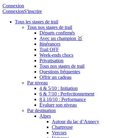
Connexion
Connexion
S'inscrire
Tous les stages de trail
Tous nos stages de trail
Départs confirmés
Avec un champion 🥇
Itinérances
Trail OFF
Week-ends chocs
Privatisation
Tous nos stages de trail
Questions fréquentes
Offrir un cadeau
Par niveau
4 & 5/10 : Initiation
6 & 7/10 : Perfectionnement
8 à 10/10 : Performance
Évaluer son niveau
Par destination
Alpes
Autour du lac d’Annecy
Chartreuse
Vercors