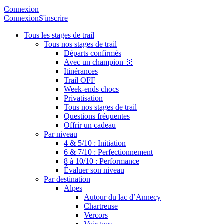
Connexion
Connexion
S'inscrire
Tous les stages de trail
Tous nos stages de trail
Départs confirmés
Avec un champion 🥇
Itinérances
Trail OFF
Week-ends chocs
Privatisation
Tous nos stages de trail
Questions fréquentes
Offrir un cadeau
Par niveau
4 & 5/10 : Initiation
6 & 7/10 : Perfectionnement
8 à 10/10 : Performance
Évaluer son niveau
Par destination
Alpes
Autour du lac d’Annecy
Chartreuse
Vercors