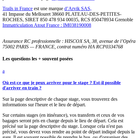
Trails in France
est une marque
d’Arvik SAS,
41 Impasse du Mellouret 38660 PLATEAU-DES-PETITES-
ROCHES, SIRET 850 478 934 00035, RCS 850478934 Grenoble
Immatriculation Atout France : IM038190008
Assurance RC professionnelle : HISCOX SA, 38, avenue de l’Opéra
75002 PARIS — FRANCE, contrat numéro HA RCP0334768
Les questions les + souvent posées
a
Où est-ce que je peux arriver pour le stage ? Est-il possible
d'arriver en train ?
Sur la page descriptive de chaque stage, vous trouverez des
informations sur l'heure et le lieu de départ.
Sur certains stages (en itinérance), vos transferts et ceux de vos
bagages seront pris en charge depuis le lieu de départ. Cela est
précisé sur la page descriptive du stage. Lorsque cela n'est pas
précisé, vous devez vous rendre au point de départ indiqué depuis la
gare. Il est souvent possible de prendre le bus, ou d'organiser des