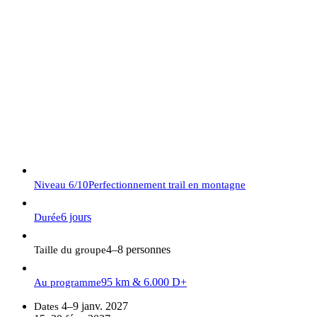
N'hésitez pas à nous appeler, nous serons ravis de vous
répondre !
07.56.98.65.70
contact@trailsinfrance.com
Niveau
6/10
Perfectionnement trail en montagne
6 jours
Durée
4–8 personnes
Taille du groupe
95 km & 6.000 D+
Au programme
4–9 janv. 2027
Dates