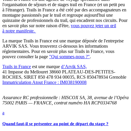
l'organisation de séjours et de stages trail en France (et un petit peu
à l'étranger). Trails in France a été créé par des accompagnateurs en
montagne passionnés par le trail et regroupe aujourd'hui une
quinzaine de professionnels du trail, qui encadrent nos circuits. Pour
en savoir plus sur notre raison d'être,
vous pouvez jeter un œil
à notre manifeste.
La marque Trails in France est une marque déposée de l'entreprise
ARVIK SAS. Vous trouverez ci-dessous les informations
réglementaires. Pour en savoir plus sur Trails in France, vous
pouvez consulter la page
"Qui sommes-nous ?"
.
Trails in France
est une marque
d’Arvik SAS,
41 Impasse du Mellouret 38660 PLATEAU-DES-PETITES-
ROCHES, SIRET 850 478 934 00035, RCS 850478934 Grenoble
Immatriculation Atout France : IM038190008
Assurance RC professionnelle : HISCOX SA, 38, avenue de l’Opéra
75002 PARIS — FRANCE, contrat numéro HA RCP0334768
a
Quand faut-il se présenter au point de départ du stage ?