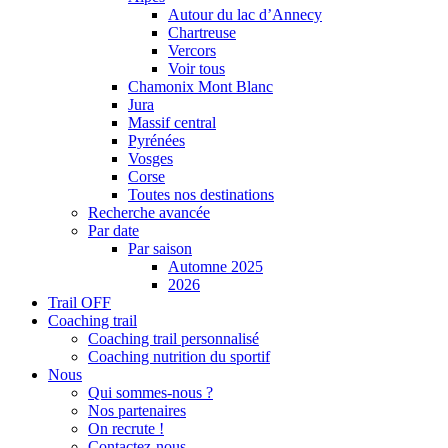
Autour du lac d’Annecy
Chartreuse
Vercors
Voir tous
Chamonix Mont Blanc
Jura
Massif central
Pyrénées
Vosges
Corse
Toutes nos destinations
Recherche avancée
Par date
Par saison
Automne 2025
2026
Trail OFF
Coaching trail
Coaching trail personnalisé
Coaching nutrition du sportif
Nous
Qui sommes-nous ?
Nos partenaires
On recrute !
Contactez-nous