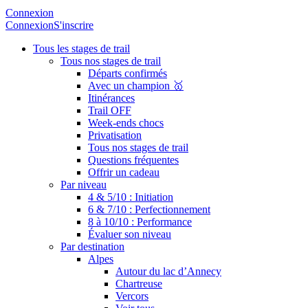
Connexion
Connexion
S'inscrire
Tous les stages de trail
Tous nos stages de trail
Départs confirmés
Avec un champion 🥇
Itinérances
Trail OFF
Week-ends chocs
Privatisation
Tous nos stages de trail
Questions fréquentes
Offrir un cadeau
Par niveau
4 & 5/10 : Initiation
6 & 7/10 : Perfectionnement
8 à 10/10 : Performance
Évaluer son niveau
Par destination
Alpes
Autour du lac d’Annecy
Chartreuse
Vercors