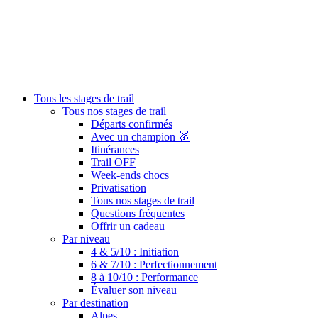
Tous les stages de trail
Tous nos stages de trail
Départs confirmés
Avec un champion 🥇
Itinérances
Trail OFF
Week-ends chocs
Privatisation
Tous nos stages de trail
Questions fréquentes
Offrir un cadeau
Par niveau
4 & 5/10 : Initiation
6 & 7/10 : Perfectionnement
8 à 10/10 : Performance
Évaluer son niveau
Par destination
Alpes