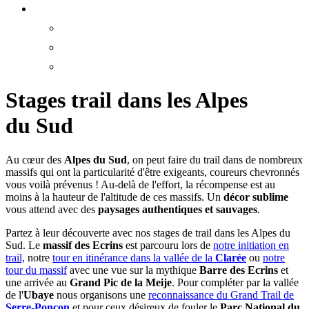
Stages trail dans les Alpes
du Sud
Au cœur des
Alpes du Sud
, on peut faire du trail dans de nombreux
massifs qui ont la particularité d'être exigeants, coureurs chevronnés
vous voilà prévenus ! Au-delà de l'effort, la récompense est au
moins à la hauteur de l'altitude de ces massifs. Un
décor sublime
vous attend avec des
paysages authentiques et sauvages
.
Partez à leur découverte avec nos stages de trail dans les Alpes du
Sud. Le
massif des Ecrins
est parcouru lors de
notre initiation en
trail,
notre
tour en itinérance dans la vallée de la
Clarée
ou
notre
tour du massif
avec une vue sur la mythique
Barre des Ecrins
et
une arrivée au
Grand Pic de la Meije
. Pour compléter par la vallée
de l'
Ubaye
nous organisons une
reconnaissance du Grand Trail de
Serre-Ponçon
et pour ceux désireux de fouler le
Parc National du