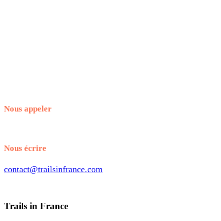
Christian
Initiation au trail – Vallée de la Clarée
Nous appeler
+33.7.56.98.65.70
Nous écrire
contact@trailsinfrance.com
Trails in France