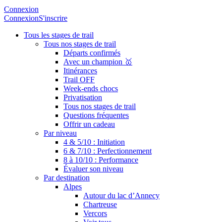
Connexion
Connexion
S'inscrire
Tous les stages de trail
Tous nos stages de trail
Départs confirmés
Avec un champion 🥇
Itinérances
Trail OFF
Week-ends chocs
Privatisation
Tous nos stages de trail
Questions fréquentes
Offrir un cadeau
Par niveau
4 & 5/10 : Initiation
6 & 7/10 : Perfectionnement
8 à 10/10 : Performance
Évaluer son niveau
Par destination
Alpes
Autour du lac d’Annecy
Chartreuse
Vercors