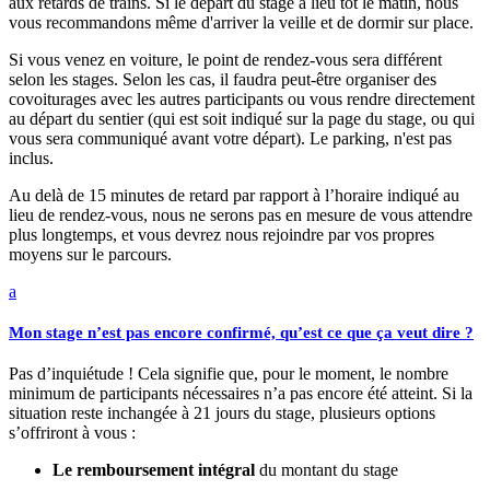
aux retards de trains. Si le départ du stage a lieu tôt le matin, nous
vous recommandons même d'arriver la veille et de dormir sur place.
Si vous venez en voiture, le point de rendez-vous sera différent
selon les stages. Selon les cas, il faudra peut-être organiser des
covoiturages avec les autres participants ou vous rendre directement
au départ du sentier (qui est soit indiqué sur la page du stage, ou qui
vous sera communiqué avant votre départ). Le parking, n'est pas
inclus.
Au delà de 15 minutes de retard par rapport à l’horaire indiqué au
lieu de rendez-vous, nous ne serons pas en mesure de vous attendre
plus longtemps, et vous devrez nous rejoindre par vos propres
moyens sur le parcours.
a
Mon stage n’est pas encore confirmé, qu’est ce que ça veut dire ?
Pas d’inquiétude ! Cela signifie que, pour le moment, le nombre
minimum de participants nécessaires n’a pas encore été atteint. Si la
situation reste inchangée à 21 jours du stage, plusieurs options
s’offriront à vous :
Le remboursement intégral
du montant du stage