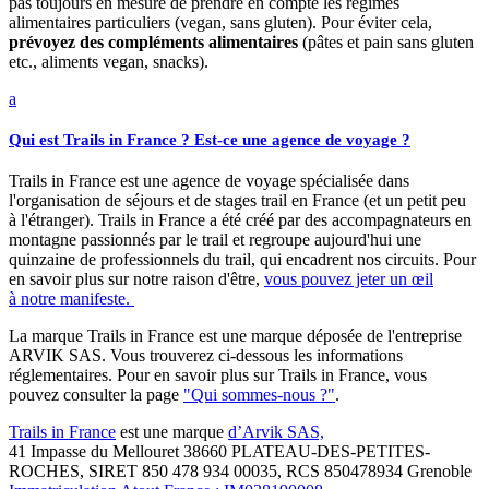
pas toujours en mesure de prendre en compte les régimes
alimentaires particuliers (vegan, sans gluten). Pour éviter cela,
prévoyez des compléments alimentaires
(pâtes et pain sans gluten
etc., aliments vegan, snacks).
a
Qui est Trails in France ? Est-ce une agence de voyage ?
Trails in France est une agence de voyage spécialisée dans
l'organisation de séjours et de stages trail en France (et un petit peu
à l'étranger). Trails in France a été créé par des accompagnateurs en
montagne passionnés par le trail et regroupe aujourd'hui une
quinzaine de professionnels du trail, qui encadrent nos circuits. Pour
en savoir plus sur notre raison d'être,
vous pouvez jeter un œil
à notre manifeste.
La marque Trails in France est une marque déposée de l'entreprise
ARVIK SAS. Vous trouverez ci-dessous les informations
réglementaires. Pour en savoir plus sur Trails in France, vous
pouvez consulter la page
"Qui sommes-nous ?"
.
Trails in France
est une marque
d’Arvik SAS,
41 Impasse du Mellouret 38660 PLATEAU-DES-PETITES-
ROCHES, SIRET 850 478 934 00035, RCS 850478934 Grenoble