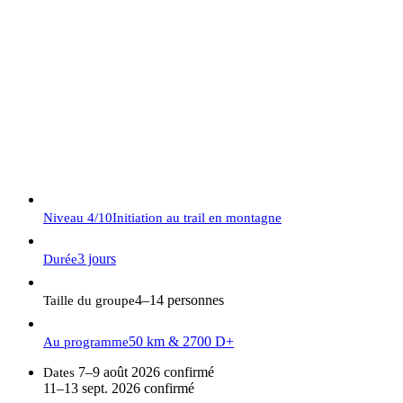
N'hésitez pas à nous appeler, nous serons ravis de vous
répondre !
07.56.98.65.70
contact@trailsinfrance.com
Niveau
4/10
Initiation au trail en montagne
3 jours
Durée
4–14 personnes
Taille du groupe
50 km & 2700 D+
Au programme
7–9 août 2026
confirmé
Dates
11–13 sept. 2026
confirmé