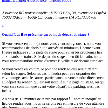
Immatriculation Atout France : IM038190008
Assurance RC professionnelle : HISCOX SA, 38, avenue de l’Opéra
75002 PARIS — FRANCE, contrat numéro HA RCP0334768
a
Quand faut-il se présenter au point de départ du stage ?
Si vous venez en train (et nous vous y encourageons !), nous vous
recommandons de choisir une arrivée au minimum 1 heure avant
l'heure indiquée sur la page du stage pour éviter les problèmes liés
aux retards de trains. Si le départ du stage a lieu tôt le matin, nous
vous recommandons même d'arriver la veille et de dormir sur place.
Si vous venez en voiture, le point de rendez-vous sera différent
selon les stages. Selon les cas, il faudra peut-être organiser des
covoiturages avec les autres participants ou vous rendre directement
au départ du sentier (qui est soit indiqué sur la page du stage, ou qui
vous sera communiqué avant votre départ). Le parking, n'est pas
inclus.
Au delà de 15 minutes de retard par rapport à l’horaire indiqué au
lieu de rendez-vous, nous ne serons pas en mesure de vous attendre
plus longtemps, et vous devrez nous rejoindre par vos propres