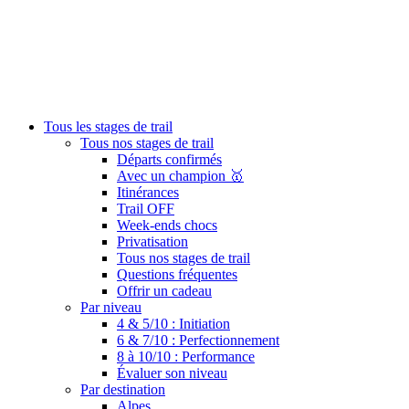
Tous les stages de trail
Tous nos stages de trail
Départs confirmés
Avec un champion 🥇
Itinérances
Trail OFF
Week-ends chocs
Privatisation
Tous nos stages de trail
Questions fréquentes
Offrir un cadeau
Par niveau
4 & 5/10 : Initiation
6 & 7/10 : Perfectionnement
8 à 10/10 : Performance
Évaluer son niveau
Par destination
Alpes