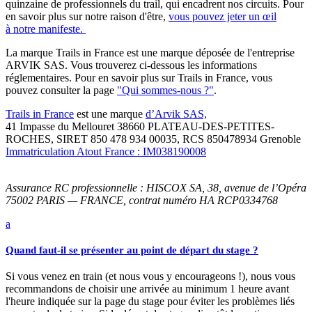
quinzaine de professionnels du trail, qui encadrent nos circuits. Pour
en savoir plus sur notre raison d'être,
vous pouvez jeter un œil
à notre manifeste.
La marque Trails in France est une marque déposée de l'entreprise
ARVIK SAS. Vous trouverez ci-dessous les informations
réglementaires. Pour en savoir plus sur Trails in France, vous
pouvez consulter la page
"Qui sommes-nous ?"
.
Trails in France
est une marque
d’Arvik SAS,
41 Impasse du Mellouret 38660 PLATEAU-DES-PETITES-
ROCHES, SIRET 850 478 934 00035, RCS 850478934 Grenoble
Immatriculation Atout France : IM038190008
Assurance RC professionnelle : HISCOX SA, 38, avenue de l’Opéra
75002 PARIS — FRANCE, contrat numéro HA RCP0334768
a
Quand faut-il se présenter au point de départ du stage ?
Si vous venez en train (et nous vous y encourageons !), nous vous
recommandons de choisir une arrivée au minimum 1 heure avant
l'heure indiquée sur la page du stage pour éviter les problèmes liés