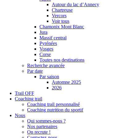
Autour du lac d’Annecy
Chartreuse
Vercors
Voir tous
Chamonix Mont Blanc
Jura
Massif central
Pyrénées
Vosges
Corse
Toutes nos destinations
Recherche avancée
Par date
Par saison
Automne 2025
2026
Trail OFF
Coaching trail
Coaching trail personnalisé
Coaching nutrition du sportif
Nous
Qui sommes-nous ?
Nos partenaires
On recrute !
Contactez-nous