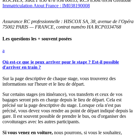
ROCHES, SIRET 850 478 934 00035, RCS 850478934 Grenoble
Immatriculation Atout France : IM038190008
Assurance RC professionnelle : HISCOX SA, 38, avenue de l’Opéra
75002 PARIS — FRANCE, contrat numéro HA RCP0334768
Les questions les + souvent posées
a
Où est-ce que je peux arriver pour le stage ? Est-il possible
d'arriver en train ?
Sur la page descriptive de chaque stage, vous trouverez des
informations sur l'heure et le lieu de départ.
Sur certains stages (en itinérance), vos transferts et ceux de vos
bagages seront pris en charge depuis le lieu de départ. Cela est
précisé sur la page descriptive du stage. Lorsque cela n'est pas
précisé, vous devez vous rendre au point de départ indiqué depuis la
gare. Il est souvent possible de prendre le bus, ou d'organiser des
covoiturages avec les autres participants.
Si vous venez en voiture,
nous pourrons, si vous le souhaitez,