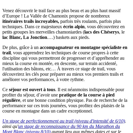
Venez découvrir le trail face au plus beau et au plus haut massif
d’Europe ! La Vallée de Chamonix
propose de nombreux
itinéraires trails incroyables,
parfois très roulants, parfois plus
techniques. Dans ce majestueux
écrin alpin
, vous découvrirez en
petits groupes les merveilles chamoniardes (
lacs des Chéserys
, le
lac Blanc,
La Jonction
.…) baskets aux pieds.
De plus, grâce à un
accompagnateur en montagne spécialiste en
trail
, vous apprendrez les techniques de course propres à cette
discipline qui vous permettront de progresser et d’appréhender au
mieux la course en montée, en descente, sur terrain accidenté,
l'utilisation des bâtons, etc… À travers ce stage de trail, vous
découvrirez les clés pour préparer au mieux vos premiers trails et
améliorer vos performances, à votre rythme.
Ce
séjour est ouvert à tous
. Il est néanmoins indispensable pour
profiter du séjour, d’avoir une
pratique de la course à pied
régulière
, et une bonne condition physique. Pas de recherche de la
performance sur ces trois journées, vous profitez des plaisirs de la
course en montagne dans un cadre exceptionnel.
Un stage de perfectionnement au trail (niveau d'intensité de 6/10)
.
ainsi qu'
un stage de reconnaissance du 90 km du Marathon du
Mont Blanc (niveau 8/10)
auront lieu aux mêmes dates et sur le