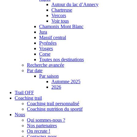
Autour du lac d’Annecy
Chartreuse
Vercors
Voir tous
Chamonix Mont Blanc
Jura
Massif central
Pyrénées
Vosges
Corse
Toutes nos destinations
Recherche avancée
Par date
Par saison
Automne 2025
2026
Trail OFF
Coaching trail
Coaching trail personnalisé
Coaching nutrition du sportif
Nous
Qui sommes-nous ?
Nos partenaires
On recrute !
Contactez-nous