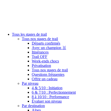
Tous les stages de trail
Tous nos stages de trail
Départs confirmés
Avec un champion 🥇
Itinérances
Trail OFF
Week-ends chocs
Privatisation
Tous nos stages de trail
Questions fréquentes
Offrir un cadeau
Par niveau
4 & 5/10 : Initiation
6 & 7/10 : Perfectionnement
8 à 10/10 : Performance
Évaluer son niveau
Par destination
Alpes