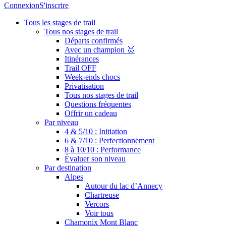
Connexion
S'inscrire
Tous les stages de trail
Tous nos stages de trail
Départs confirmés
Avec un champion 🥇
Itinérances
Trail OFF
Week-ends chocs
Privatisation
Tous nos stages de trail
Questions fréquentes
Offrir un cadeau
Par niveau
4 & 5/10 : Initiation
6 & 7/10 : Perfectionnement
8 à 10/10 : Performance
Évaluer son niveau
Par destination
Alpes
Autour du lac d’Annecy
Chartreuse
Vercors
Voir tous
Chamonix Mont Blanc