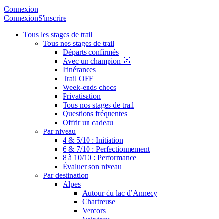
Connexion
Connexion
S'inscrire
Tous les stages de trail
Tous nos stages de trail
Départs confirmés
Avec un champion 🥇
Itinérances
Trail OFF
Week-ends chocs
Privatisation
Tous nos stages de trail
Questions fréquentes
Offrir un cadeau
Par niveau
4 & 5/10 : Initiation
6 & 7/10 : Perfectionnement
8 à 10/10 : Performance
Évaluer son niveau
Par destination
Alpes
Autour du lac d’Annecy
Chartreuse
Vercors