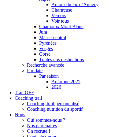
Autour du lac d’Annecy
Chartreuse
Vercors
Voir tous
Chamonix Mont Blanc
Jura
Massif central
Pyrénées
Vosges
Corse
Toutes nos destinations
Recherche avancée
Par date
Par saison
Automne 2025
2026
Trail OFF
Coaching trail
Coaching trail personnalisé
Coaching nutrition du sportif
Nous
Qui sommes-nous ?
Nos partenaires
On recrute !
Contactez-nous