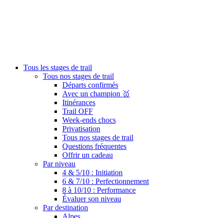
Tous les stages de trail
Tous nos stages de trail
Départs confirmés
Avec un champion 🥇
Itinérances
Trail OFF
Week-ends chocs
Privatisation
Tous nos stages de trail
Questions fréquentes
Offrir un cadeau
Par niveau
4 & 5/10 : Initiation
6 & 7/10 : Perfectionnement
8 à 10/10 : Performance
Évaluer son niveau
Par destination
Alpes