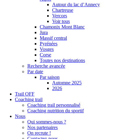
Autour du lac d’Annecy
Chartreuse
Vercors
Voir tous
Chamonix Mont Blanc
Jura
Massif central
Pyrénées
Vosges
Corse
Toutes nos destinations
Recherche avancée
Par date
Par saison
Automne 2025
2026
Trail OFF
Coaching trail
Coaching trail personnalisé
Coaching nutrition du sportif
Nous
Qui sommes-nous ?
Nos partenaires
On recrute !
Contactez-nous