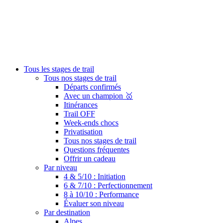
Tous les stages de trail
Tous nos stages de trail
Départs confirmés
Avec un champion 🥇
Itinérances
Trail OFF
Week-ends chocs
Privatisation
Tous nos stages de trail
Questions fréquentes
Offrir un cadeau
Par niveau
4 & 5/10 : Initiation
6 & 7/10 : Perfectionnement
8 à 10/10 : Performance
Évaluer son niveau
Par destination
Alpes