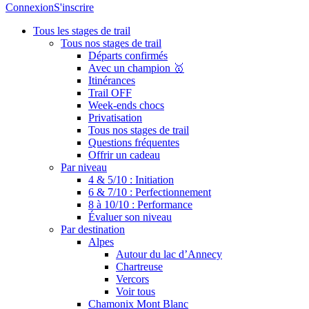
Connexion
S'inscrire
Tous les stages de trail
Tous nos stages de trail
Départs confirmés
Avec un champion 🥇
Itinérances
Trail OFF
Week-ends chocs
Privatisation
Tous nos stages de trail
Questions fréquentes
Offrir un cadeau
Par niveau
4 & 5/10 : Initiation
6 & 7/10 : Perfectionnement
8 à 10/10 : Performance
Évaluer son niveau
Par destination
Alpes
Autour du lac d’Annecy
Chartreuse
Vercors
Voir tous
Chamonix Mont Blanc