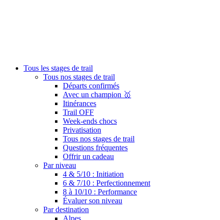
Tous les stages de trail
Tous nos stages de trail
Départs confirmés
Avec un champion 🥇
Itinérances
Trail OFF
Week-ends chocs
Privatisation
Tous nos stages de trail
Questions fréquentes
Offrir un cadeau
Par niveau
4 & 5/10 : Initiation
6 & 7/10 : Perfectionnement
8 à 10/10 : Performance
Évaluer son niveau
Par destination
Alpes