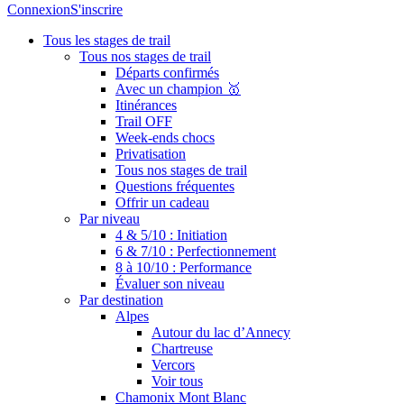
Connexion
S'inscrire
Tous les stages de trail
Tous nos stages de trail
Départs confirmés
Avec un champion 🥇
Itinérances
Trail OFF
Week-ends chocs
Privatisation
Tous nos stages de trail
Questions fréquentes
Offrir un cadeau
Par niveau
4 & 5/10 : Initiation
6 & 7/10 : Perfectionnement
8 à 10/10 : Performance
Évaluer son niveau
Par destination
Alpes
Autour du lac d’Annecy
Chartreuse
Vercors
Voir tous
Chamonix Mont Blanc