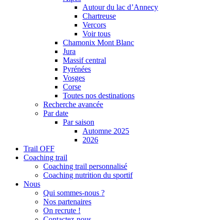
Autour du lac d’Annecy
Chartreuse
Vercors
Voir tous
Chamonix Mont Blanc
Jura
Massif central
Pyrénées
Vosges
Corse
Toutes nos destinations
Recherche avancée
Par date
Par saison
Automne 2025
2026
Trail OFF
Coaching trail
Coaching trail personnalisé
Coaching nutrition du sportif
Nous
Qui sommes-nous ?
Nos partenaires
On recrute !
Contactez-nous