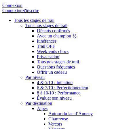
Connexion
Connexion
S'inscrire
Tous les stages de trail
Tous nos stages de trail
Départs confirmés
Avec un champion 🥇
Itinérances
Trail OFF
Week-ends chocs
Privatisation
Tous nos stages de trail
Questions fréquentes
Offrir un cadeau
Par niveau
4 & 5/10 : Initiation
6 & 7/10 : Perfectionnement
8 à 10/10 : Performance
Évaluer son niveau
Par destination
Alpes
Autour du lac d’Annecy
Chartreuse
Vercors