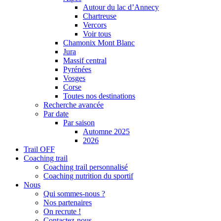
Autour du lac d’Annecy
Chartreuse
Vercors
Voir tous
Chamonix Mont Blanc
Jura
Massif central
Pyrénées
Vosges
Corse
Toutes nos destinations
Recherche avancée
Par date
Par saison
Automne 2025
2026
Trail OFF
Coaching trail
Coaching trail personnalisé
Coaching nutrition du sportif
Nous
Qui sommes-nous ?
Nos partenaires
On recrute !
Contactez-nous