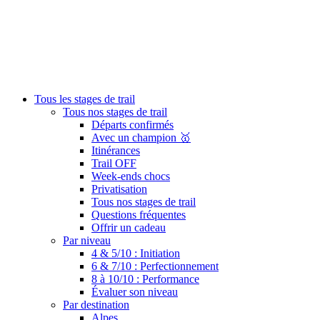
Tous les stages de trail
Tous nos stages de trail
Départs confirmés
Avec un champion 🥇
Itinérances
Trail OFF
Week-ends chocs
Privatisation
Tous nos stages de trail
Questions fréquentes
Offrir un cadeau
Par niveau
4 & 5/10 : Initiation
6 & 7/10 : Perfectionnement
8 à 10/10 : Performance
Évaluer son niveau
Par destination
Alpes