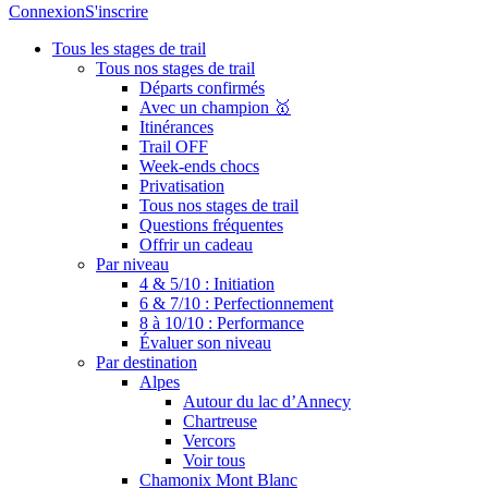
Connexion
S'inscrire
Tous les stages de trail
Tous nos stages de trail
Départs confirmés
Avec un champion 🥇
Itinérances
Trail OFF
Week-ends chocs
Privatisation
Tous nos stages de trail
Questions fréquentes
Offrir un cadeau
Par niveau
4 & 5/10 : Initiation
6 & 7/10 : Perfectionnement
8 à 10/10 : Performance
Évaluer son niveau
Par destination
Alpes
Autour du lac d’Annecy
Chartreuse
Vercors
Voir tous
Chamonix Mont Blanc