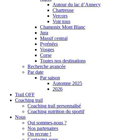
Autour du lac d’Annecy
Chartreuse
Vercors
Voir tous
Chamonix Mont Blanc
Jura
Massif central
Pyrénées
Vosges
Corse
Toutes nos destinations
Recherche avancée
Par date
Par saison
Automne 2025
2026
Trail OFF
Coaching trail
Coaching trail personnalisé
Coaching nutrition du sportif
Nous
Qui sommes-nous ?
Nos partenaires
On recrute !
Contactez-nous