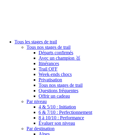
Tous les stages de trail
Tous nos stages de trail
Départs confirmés
Avec un champion 🥇
Itinérances
Trail OFF
Week-ends chocs
Privatisation
Tous nos stages de trail
Questions fréquentes
Offrir un cadeau
Par niveau
4 & 5/10 : Initiation
6 & 7/10 : Perfectionnement
8 à 10/10 : Performance
Évaluer son niveau
Par destination
Alpes