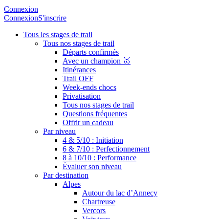
Connexion
Connexion
S'inscrire
Tous les stages de trail
Tous nos stages de trail
Départs confirmés
Avec un champion 🥇
Itinérances
Trail OFF
Week-ends chocs
Privatisation
Tous nos stages de trail
Questions fréquentes
Offrir un cadeau
Par niveau
4 & 5/10 : Initiation
6 & 7/10 : Perfectionnement
8 à 10/10 : Performance
Évaluer son niveau
Par destination
Alpes
Autour du lac d’Annecy
Chartreuse
Vercors