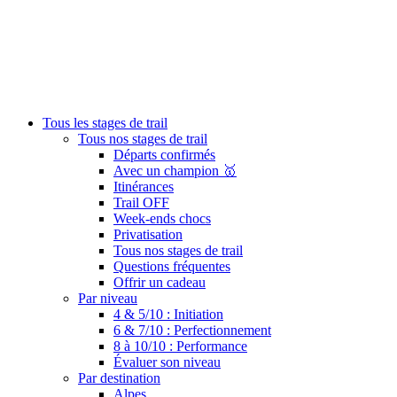
Tous les stages de trail
Tous nos stages de trail
Départs confirmés
Avec un champion 🥇
Itinérances
Trail OFF
Week-ends chocs
Privatisation
Tous nos stages de trail
Questions fréquentes
Offrir un cadeau
Par niveau
4 & 5/10 : Initiation
6 & 7/10 : Perfectionnement
8 à 10/10 : Performance
Évaluer son niveau
Par destination
Alpes