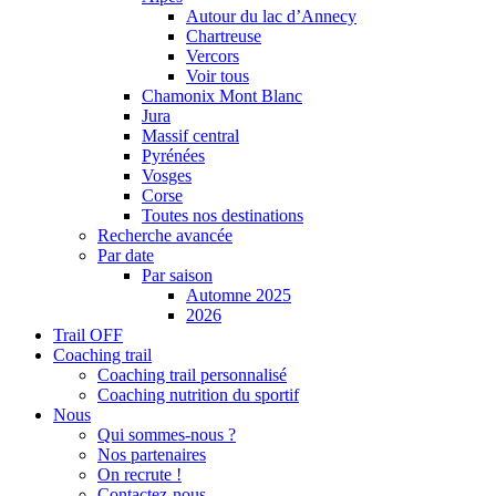
Autour du lac d’Annecy
Chartreuse
Vercors
Voir tous
Chamonix Mont Blanc
Jura
Massif central
Pyrénées
Vosges
Corse
Toutes nos destinations
Recherche avancée
Par date
Par saison
Automne 2025
2026
Trail OFF
Coaching trail
Coaching trail personnalisé
Coaching nutrition du sportif
Nous
Qui sommes-nous ?
Nos partenaires
On recrute !
Contactez-nous