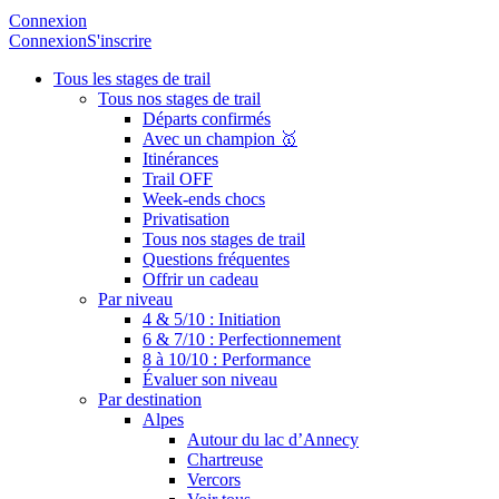
Connexion
Connexion
S'inscrire
Tous les stages de trail
Tous nos stages de trail
Départs confirmés
Avec un champion 🥇
Itinérances
Trail OFF
Week-ends chocs
Privatisation
Tous nos stages de trail
Questions fréquentes
Offrir un cadeau
Par niveau
4 & 5/10 : Initiation
6 & 7/10 : Perfectionnement
8 à 10/10 : Performance
Évaluer son niveau
Par destination
Alpes
Autour du lac d’Annecy
Chartreuse
Vercors