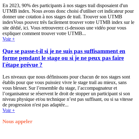
En 2023, 90% des participants à nos stages trail disposaient d'un
UTMB index. Nous avons donc choisi d'utiliser cet indicateur pour
donner une cotation à nos stages de trail. Trouver son UTMB
indexVous pouvez très facilement trouver votre UTMB index sur le
site dédié, ici. Vous retrouverez ci-dessous une vidéo pour vous
expliquer comment trouver votre UTMB...
Voir +
Que se passe-t-il si je ne suis pas suffisamment en
forme pendant le stage ou si je ne peux pas faire
l'étape prévue ?
Les niveaux que nous définissons pour chacun de nos stages sont
établis pour que vous puissiez vivre le stage trail au mieux, sans
vous blesser. Sur l’ensemble du stage, l’accompagnateur et
l’organisateur se réservent le droit de stopper un participant si son
niveau physique et/ou technique n’est pas suffisant, ou si sa vitesse
de progression n'est pas adaptée...
Voir +
Nous appeler
+33.7.56.98.65.70