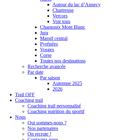
Autour du lac d’Annecy
Chartreuse
Vercors
Voir tous
Chamonix Mont Blanc
Jura
Massif central
Pyrénées
Vosges
Corse
Toutes nos destinations
Recherche avancée
Par date
Par saison
Automne 2025
2026
Trail OFF
Coaching trail
Coaching trail personnalisé
Coaching nutrition du sportif
Nous
Qui sommes-nous ?
Nos partenaires
On recrute !
Contactez-nous