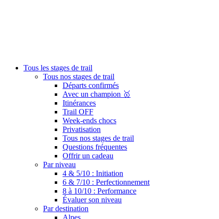
Tous les stages de trail
Tous nos stages de trail
Départs confirmés
Avec un champion 🥇
Itinérances
Trail OFF
Week-ends chocs
Privatisation
Tous nos stages de trail
Questions fréquentes
Offrir un cadeau
Par niveau
4 & 5/10 : Initiation
6 & 7/10 : Perfectionnement
8 à 10/10 : Performance
Évaluer son niveau
Par destination
Alpes