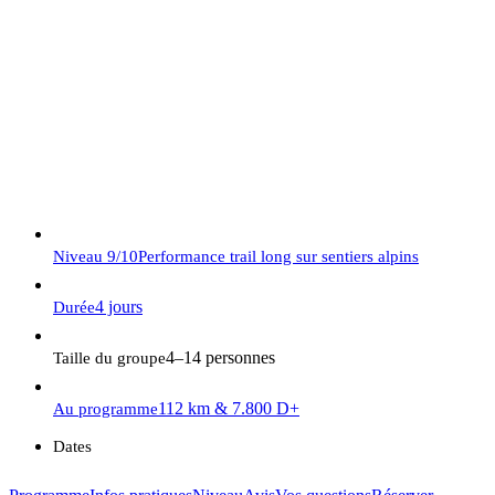
répondre !
07.56.98.65.70
contact@trailsinfrance.com
Niveau
9/10
Performance trail long sur sentiers alpins
4 jours
Durée
4–14 personnes
Taille du groupe
112 km & 7.800 D+
Au programme
Dates