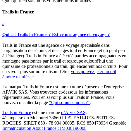
Quoi qu’il en soit, nous vous tiendrons informés !
Trails in France
a
Qui est Trails in France ? Est-ce une agence de voyage ?
Trails in France est une agence de voyage spécialisée dans
l'organisation de séjours et de stages trail en France (et un petit peu
à l'étranger). Trails in France a été créé par des accompagnateurs en
montagne passionnés par le trail et regroupe aujourd'hui une
quinzaine de professionnels du trail, qui encadrent nos circuits. Pour
en savoir plus sur notre raison d'être,
vous pouvez jeter un œil
à notre manifeste.
La marque Trails in France est une marque déposée de l'entreprise
ARVIK SAS. Vous trouverez ci-dessous les informations
réglementaires. Pour en savoir plus sur Trails in France, vous
pouvez consulter la page
"Qui sommes-nous ?"
.
Trails in France
est une marque
d’Arvik SAS,
41 Impasse du Mellouret 38660 PLATEAU-DES-PETITES-
ROCHES, SIRET 850 478 934 00035, RCS 850478934 Grenoble
Immatriculation Atout France : IM038190008