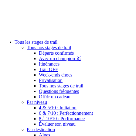
Tous les stages de trail
Tous nos stages de trail
Départs confirmés
Avec un champion 🥇
Itinérances
Trail OFF
Week-ends chocs
Privatisation
Tous nos stages de trail
Questions fréquentes
Offrir un cadeau
Par niveau
4 & 5/10 : Initiation
6 & 7/10 : Perfectionnement
8 à 10/10 : Performance
Évaluer son niveau
Par destination
Alpes