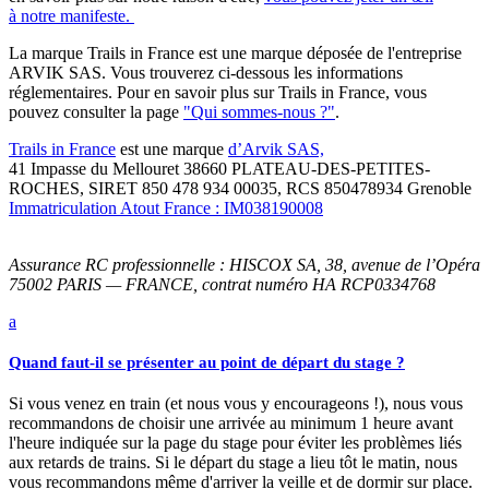
à notre manifeste.
La marque Trails in France est une marque déposée de l'entreprise
ARVIK SAS. Vous trouverez ci-dessous les informations
réglementaires. Pour en savoir plus sur Trails in France, vous
pouvez consulter la page
"Qui sommes-nous ?"
.
Trails in France
est une marque
d’Arvik SAS,
41 Impasse du Mellouret 38660 PLATEAU-DES-PETITES-
ROCHES, SIRET 850 478 934 00035, RCS 850478934 Grenoble
Immatriculation Atout France : IM038190008
Assurance RC professionnelle : HISCOX SA, 38, avenue de l’Opéra
75002 PARIS — FRANCE, contrat numéro HA RCP0334768
a
Quand faut-il se présenter au point de départ du stage ?
Si vous venez en train (et nous vous y encourageons !), nous vous
recommandons de choisir une arrivée au minimum 1 heure avant
l'heure indiquée sur la page du stage pour éviter les problèmes liés
aux retards de trains. Si le départ du stage a lieu tôt le matin, nous
vous recommandons même d'arriver la veille et de dormir sur place.