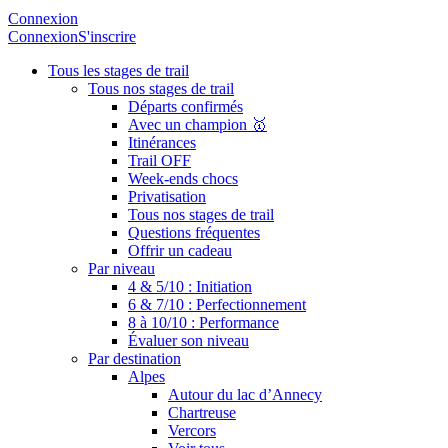
Connexion
Connexion
S'inscrire
Tous les stages de trail
Tous nos stages de trail
Départs confirmés
Avec un champion 🥇
Itinérances
Trail OFF
Week-ends chocs
Privatisation
Tous nos stages de trail
Questions fréquentes
Offrir un cadeau
Par niveau
4 & 5/10 : Initiation
6 & 7/10 : Perfectionnement
8 à 10/10 : Performance
Évaluer son niveau
Par destination
Alpes
Autour du lac d’Annecy
Chartreuse
Vercors