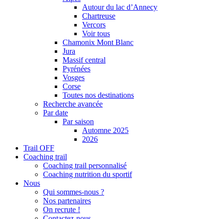
Autour du lac d’Annecy
Chartreuse
Vercors
Voir tous
Chamonix Mont Blanc
Jura
Massif central
Pyrénées
Vosges
Corse
Toutes nos destinations
Recherche avancée
Par date
Par saison
Automne 2025
2026
Trail OFF
Coaching trail
Coaching trail personnalisé
Coaching nutrition du sportif
Nous
Qui sommes-nous ?
Nos partenaires
On recrute !
Contactez-nous