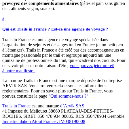
prévoyez des compléments alimentaires
(pâtes et pain sans gluten
etc., aliments vegan, snacks).
a
Qui est Trails in France ? Est-ce une agence de voyage ?
Trails in France est une agence de voyage spécialisée dans
l'organisation de séjours et de stages trail en France (et un petit peu
à l'étranger). Trails in France a été créé par des accompagnateurs en
montagne passionnés par le trail et regroupe aujourd'hui une
quinzaine de professionnels du trail, qui encadrent nos circuits. Pour
en savoir plus sur notre raison d'être,
vous pouvez jeter un œil
à notre manifeste.
La marque Trails in France est une marque déposée de l'entreprise
ARVIK SAS. Vous trouverez ci-dessous les informations
réglementaires. Pour en savoir plus sur Trails in France, vous
pouvez consulter la page
"Qui sommes-nous ?"
.
Trails in France
est une marque
d’Arvik SAS,
41 Impasse du Mellouret 38660 PLATEAU-DES-PETITES-
ROCHES, SIRET 850 478 934 00035, RCS 850478934 Grenoble
Immatriculation Atout France : IM038190008