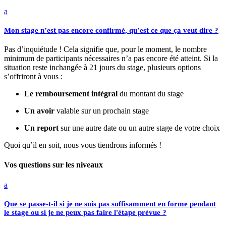
a
Mon stage n’est pas encore confirmé, qu’est ce que ça veut dire ?
Pas d’inquiétude ! Cela signifie que, pour le moment, le nombre
minimum de participants nécessaires n’a pas encore été atteint. Si la
situation reste inchangée à 21 jours du stage, plusieurs options
s’offriront à vous :
Le remboursement intégral
du montant du stage
Un avoir
valable sur un prochain stage
Un report
sur une autre date ou un autre stage de votre choix
Quoi qu’il en soit, nous vous tiendrons informés !
Vos questions sur les niveaux
a
Que se passe-t-il si je ne suis pas suffisamment en forme pendant
le stage ou si je ne peux pas faire l'étape prévue ?