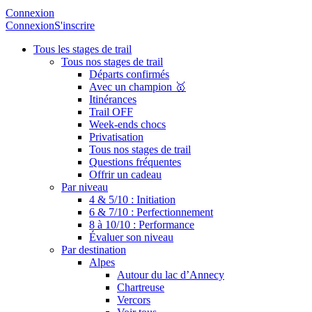
Connexion
Connexion
S'inscrire
Tous les stages de trail
Tous nos stages de trail
Départs confirmés
Avec un champion 🥇
Itinérances
Trail OFF
Week-ends chocs
Privatisation
Tous nos stages de trail
Questions fréquentes
Offrir un cadeau
Par niveau
4 & 5/10 : Initiation
6 & 7/10 : Perfectionnement
8 à 10/10 : Performance
Évaluer son niveau
Par destination
Alpes
Autour du lac d’Annecy
Chartreuse
Vercors