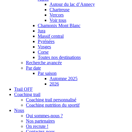
Autour du lac d’Annecy
Chartreuse
Vercors
Voir tous
Chamonix Mont Blanc
Jura
Massif central
Pyrénées
Vosges
Corse
Toutes nos destinations
Recherche avancée
Par date
Par saison
Automne 2025
2026
Trail OFF
Coaching trail
Coaching trail personnalisé
Coaching nutrition du sportif
Nous
Qui sommes-nous ?
Nos partenaires
On recrute !
Contactez-nous