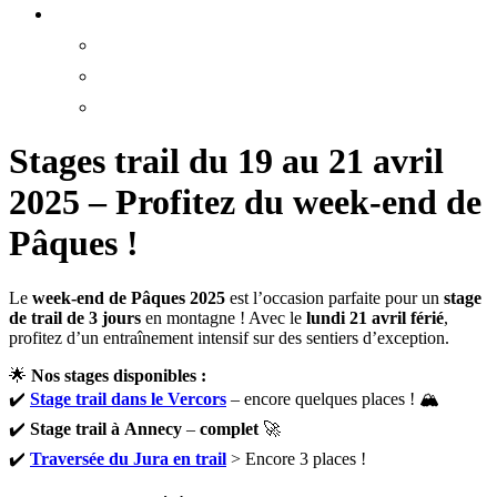
Stages trail du 19 au 21 avril
2025 – Profitez du week-end de
Pâques !
Le
week-end de Pâques 2025
est l’occasion parfaite pour un
stage
de trail de 3 jours
en montagne ! Avec le
lundi 21 avril férié
,
profitez d’un entraînement intensif sur des sentiers d’exception.
🌟
Nos stages disponibles :
✔️
Stage trail dans le Vercors
– encore quelques places ! 🏔️
✔️
Stage trail à Annecy
–
complet
🚀
✔️
Traversée du Jura en trail
> Encore 3 places !