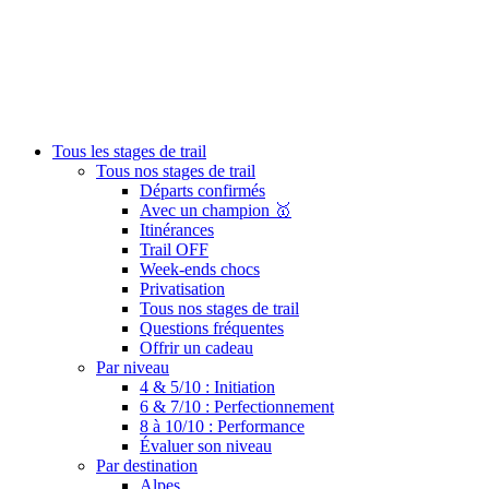
Tous les stages de trail
Tous nos stages de trail
Départs confirmés
Avec un champion 🥇
Itinérances
Trail OFF
Week-ends chocs
Privatisation
Tous nos stages de trail
Questions fréquentes
Offrir un cadeau
Par niveau
4 & 5/10 : Initiation
6 & 7/10 : Perfectionnement
8 à 10/10 : Performance
Évaluer son niveau
Par destination
Alpes