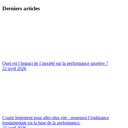
Derniers articles
Quel est l’impact de l’anxiété sur la performance sportive ?
22 avril 2026
Courir lentement pour aller plus vite : pourquoi l’endurance
fondamentale est la base de la performance.
22 avril 2026