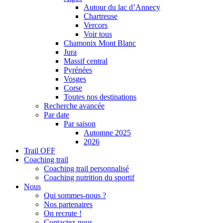
Autour du lac d’Annecy
Chartreuse
Vercors
Voir tous
Chamonix Mont Blanc
Jura
Massif central
Pyrénées
Vosges
Corse
Toutes nos destinations
Recherche avancée
Par date
Par saison
Automne 2025
2026
Trail OFF
Coaching trail
Coaching trail personnalisé
Coaching nutrition du sportif
Nous
Qui sommes-nous ?
Nos partenaires
On recrute !
Contactez-nous