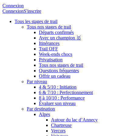
Connexion
Connexion
S'inscrire
Tous les stages de trail
Tous nos stages de trail
Départs confirmés
Avec un champion 🥇
Itinérances
Trail OFF
Week-ends chocs
Privatisation
Tous nos stages de trail
Questions fréquentes
Offrir un cadeau
Par niveau
4 & 5/10 : Initiation
6 & 7/10 : Perfectionnement
8 à 10/10 : Performance
Évaluer son niveau
Par destination
Alpes
Autour du lac d’Annecy
Chartreuse
Vercors