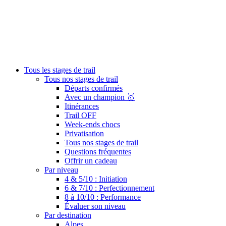
Tous les stages de trail
Tous nos stages de trail
Départs confirmés
Avec un champion 🥇
Itinérances
Trail OFF
Week-ends chocs
Privatisation
Tous nos stages de trail
Questions fréquentes
Offrir un cadeau
Par niveau
4 & 5/10 : Initiation
6 & 7/10 : Perfectionnement
8 à 10/10 : Performance
Évaluer son niveau
Par destination
Alpes