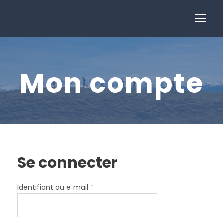
Mon compte
Se connecter
O
Identifiant ou e‑mail
*
b
l
i