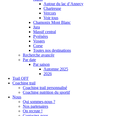
Autour du lac d’Annecy
Chartreuse
Vercors
Voir tous
Chamonix Mont Blanc
Jura
Massif central
Pyrénées
Vosges
Corse
Toutes nos destinations
Recherche avancée
Par date
Par saison
Automne 2025
2026
Trail OFF
Coaching trail
Coaching trail personnalisé
Coaching nutrition du sportif
Nous
Qui sommes-nous ?
Nos partenaires
On recrute !
Contactez-nous