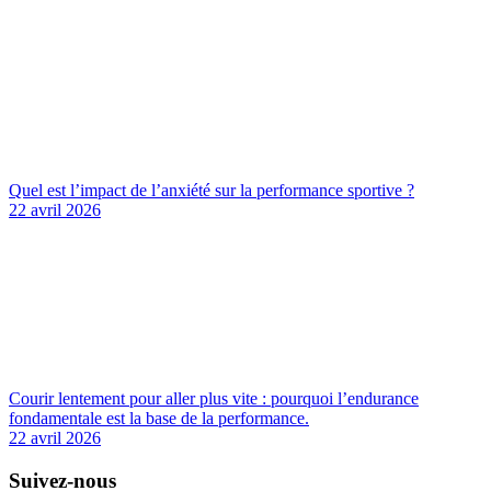
Quel est l’impact de l’anxiété sur la performance sportive ?
22 avril 2026
Courir lentement pour aller plus vite : pourquoi l’endurance
fondamentale est la base de la performance.
22 avril 2026
Suivez-nous