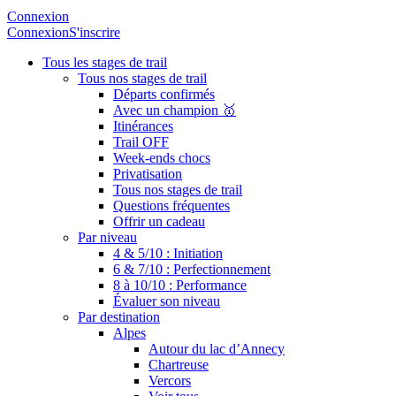
Connexion
Connexion
S'inscrire
Tous les stages de trail
Tous nos stages de trail
Départs confirmés
Avec un champion 🥇
Itinérances
Trail OFF
Week-ends chocs
Privatisation
Tous nos stages de trail
Questions fréquentes
Offrir un cadeau
Par niveau
4 & 5/10 : Initiation
6 & 7/10 : Perfectionnement
8 à 10/10 : Performance
Évaluer son niveau
Par destination
Alpes
Autour du lac d’Annecy
Chartreuse
Vercors