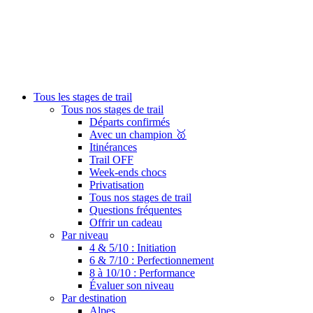
Tous les stages de trail
Tous nos stages de trail
Départs confirmés
Avec un champion 🥇
Itinérances
Trail OFF
Week-ends chocs
Privatisation
Tous nos stages de trail
Questions fréquentes
Offrir un cadeau
Par niveau
4 & 5/10 : Initiation
6 & 7/10 : Perfectionnement
8 à 10/10 : Performance
Évaluer son niveau
Par destination
Alpes