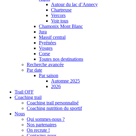
Autour du lac d’Annecy
Chartreuse
Vercors
Voir tous
Chamonix Mont Blanc
Jura
Massif central
Pyrénées
Vosges
Corse
Toutes nos destinations
Recherche avancée
Par date
Par saison
Automne 2025
2026
Trail OFF
Coaching trail
Coaching trail personnalisé
Coaching nutrition du sportif
Nous
Qui sommes-nous ?
Nos partenaires
On recrute !
Contactez-nous