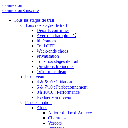
Connexion
Connexion
S'inscrire
Tous les stages de trail
Tous nos stages de trail
Départs confirmés
Avec un champion 🥇
Itinérances
Trail OFF
Week-ends chocs
Privatisation
Tous nos stages de trail
Questions fréquentes
Offrir un cadeau
Par niveau
4 & 5/10 : Initiation
6 & 7/10 : Perfectionnement
8 à 10/10 : Performance
Évaluer son niveau
Par destination
Alpes
Autour du lac d’Annecy
Chartreuse
Vercors