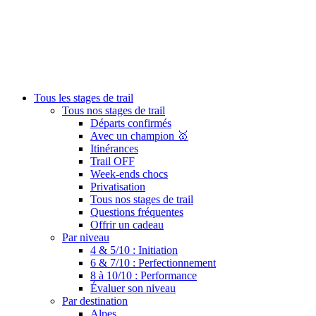
Tous les stages de trail
Tous nos stages de trail
Départs confirmés
Avec un champion 🥇
Itinérances
Trail OFF
Week-ends chocs
Privatisation
Tous nos stages de trail
Questions fréquentes
Offrir un cadeau
Par niveau
4 & 5/10 : Initiation
6 & 7/10 : Perfectionnement
8 à 10/10 : Performance
Évaluer son niveau
Par destination
Alpes