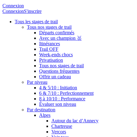
Connexion
Connexion
S'inscrire
Tous les stages de trail
Tous nos stages de trail
Départs confirmés
Avec un champion 🥇
Itinérances
Trail OFF
Week-ends chocs
Privatisation
Tous nos stages de trail
Questions fréquentes
Offrir un cadeau
Par niveau
4 & 5/10 : Initiation
6 & 7/10 : Perfectionnement
8 à 10/10 : Performance
Évaluer son niveau
Par destination
Alpes
Autour du lac d’Annecy
Chartreuse
Vercors