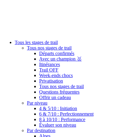
Tous les stages de trail
Tous nos stages de trail
Départs confirmés
Avec un champion 🥇
Itinérances
Trail OFF
Week-ends chocs
Privatisation
Tous nos stages de trail
Questions fréquentes
Offrir un cadeau
Par niveau
4 & 5/10 : Initiation
6 & 7/10 : Perfectionnement
8 à 10/10 : Performance
Évaluer son niveau
Par destination
Alpes