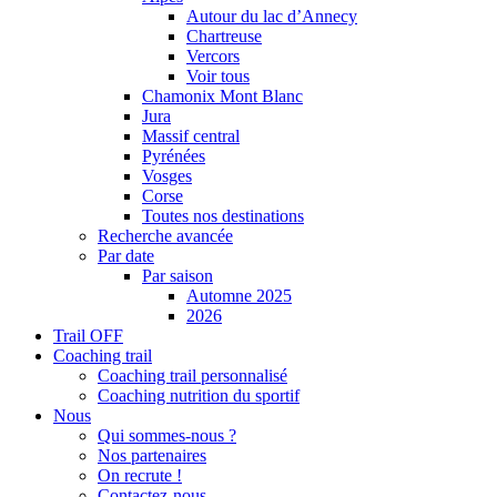
Autour du lac d’Annecy
Chartreuse
Vercors
Voir tous
Chamonix Mont Blanc
Jura
Massif central
Pyrénées
Vosges
Corse
Toutes nos destinations
Recherche avancée
Par date
Par saison
Automne 2025
2026
Trail OFF
Coaching trail
Coaching trail personnalisé
Coaching nutrition du sportif
Nous
Qui sommes-nous ?
Nos partenaires
On recrute !
Contactez-nous