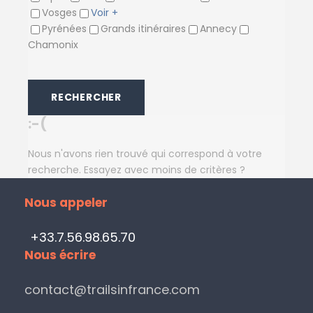
Vosges
Voir +
Pyrénées
Grands itinéraires
Annecy
Chamonix
:-(
Nous n'avons rien trouvé qui correspond à votre
recherche. Essayez avec moins de critères ?
Nous appeler
+33.7.56.98.65.70
Nous écrire
contact@trailsinfrance.com