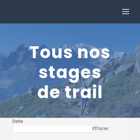
Tous nos
stages
de trail
Date
Effacer