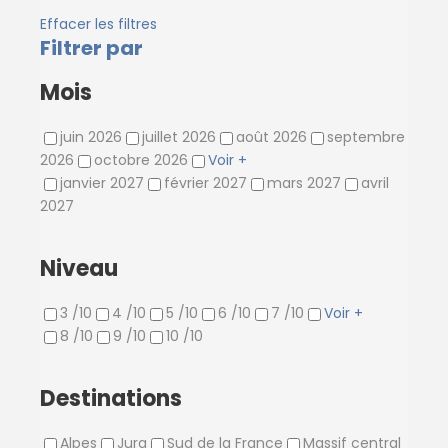
Effacer les filtres
Filtrer par
Mois
juin 2026
juillet 2026
août 2026
septembre
2026
octobre 2026
Voir +
janvier 2027
février 2027
mars 2027
avril
2027
Niveau
3 /10
4 /10
5 /10
6 /10
7 /10
Voir +
8 /10
9 /10
10 /10
Destinations
Alpes
Jura
Sud de la France
Massif central