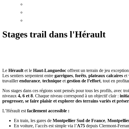
Stages trail dans l'Hérault
Le
Hérault
et le
Haut-Languedoc
offrent un terrain de jeu exceptio
Les sentiers serpentent entre
garrigues
,
forêts
,
plateaux calcaires
et
travailler
endurance
,
technique
et
gestion de l’effort
, tout en profi
Nos stages dans ces régions sont pensés pour tous les profils, avec tro
niveaux
4, 6 et 8
. Chaque niveau correspond à un objectif clair :
initi
progresser, se faire plaisir et explorer des terrains variés et prése
L’Hérault est
facilement accessible :
En train, les gares de
Montpellier Sud de France
,
Montpellie
En voiture, l’accès est simple via l’
A75
depuis Clermont-Ferran