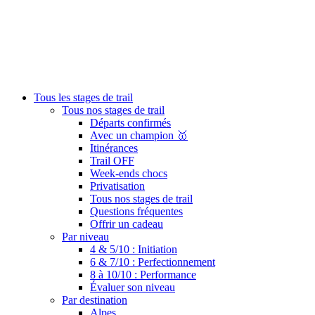
Tous les stages de trail
Tous nos stages de trail
Départs confirmés
Avec un champion 🥇
Itinérances
Trail OFF
Week-ends chocs
Privatisation
Tous nos stages de trail
Questions fréquentes
Offrir un cadeau
Par niveau
4 & 5/10 : Initiation
6 & 7/10 : Perfectionnement
8 à 10/10 : Performance
Évaluer son niveau
Par destination
Alpes