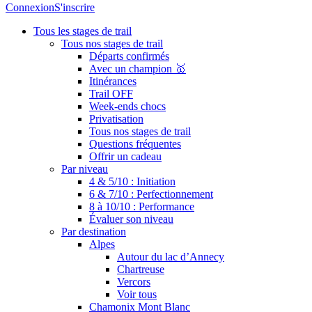
Connexion
S'inscrire
Tous les stages de trail
Tous nos stages de trail
Départs confirmés
Avec un champion 🥇
Itinérances
Trail OFF
Week-ends chocs
Privatisation
Tous nos stages de trail
Questions fréquentes
Offrir un cadeau
Par niveau
4 & 5/10 : Initiation
6 & 7/10 : Perfectionnement
8 à 10/10 : Performance
Évaluer son niveau
Par destination
Alpes
Autour du lac d’Annecy
Chartreuse
Vercors
Voir tous
Chamonix Mont Blanc