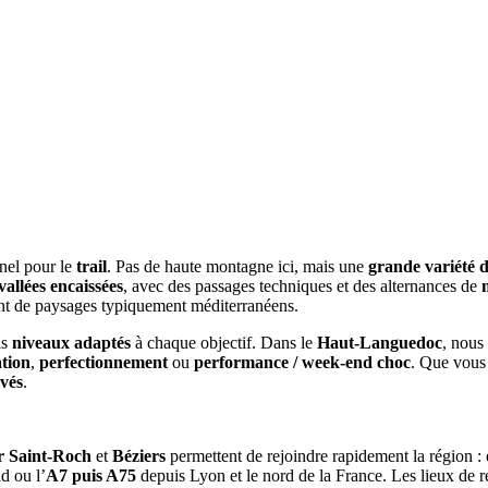
nnel pour le
trail
. Pas de haute montagne ici, mais une
grande variété d
vallées encaissées
, avec des passages techniques et des alternances de
tant de paysages typiquement méditerranéens.
is
niveaux adaptés
à chaque objectif. Dans le
Haut-Languedoc
, nous
ation
,
perfectionnement
ou
performance / week-end choc
. Que vous 
rvés
.
r Saint-Roch
et
Béziers
permettent de rejoindre rapidement la région :
d ou l’
A7 puis A75
depuis Lyon et le nord de la France. Les lieux de 