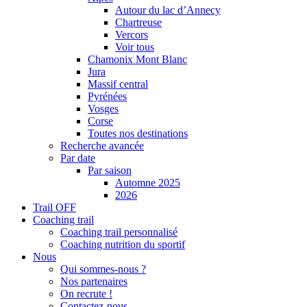
Autour du lac d’Annecy
Chartreuse
Vercors
Voir tous
Chamonix Mont Blanc
Jura
Massif central
Pyrénées
Vosges
Corse
Toutes nos destinations
Recherche avancée
Par date
Par saison
Automne 2025
2026
Trail OFF
Coaching trail
Coaching trail personnalisé
Coaching nutrition du sportif
Nous
Qui sommes-nous ?
Nos partenaires
On recrute !
Contactez-nous