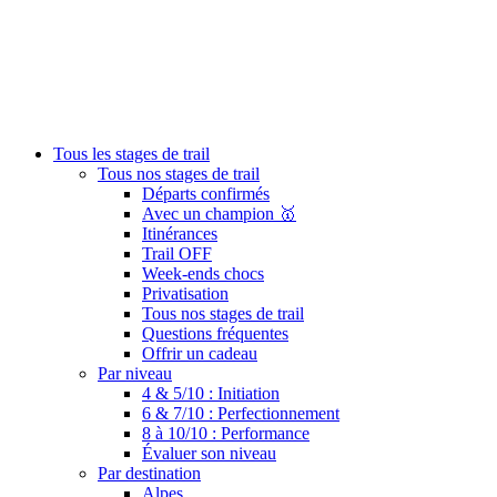
Tous les stages de trail
Tous nos stages de trail
Départs confirmés
Avec un champion 🥇
Itinérances
Trail OFF
Week-ends chocs
Privatisation
Tous nos stages de trail
Questions fréquentes
Offrir un cadeau
Par niveau
4 & 5/10 : Initiation
6 & 7/10 : Perfectionnement
8 à 10/10 : Performance
Évaluer son niveau
Par destination
Alpes