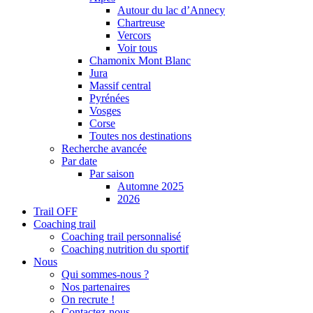
Autour du lac d’Annecy
Chartreuse
Vercors
Voir tous
Chamonix Mont Blanc
Jura
Massif central
Pyrénées
Vosges
Corse
Toutes nos destinations
Recherche avancée
Par date
Par saison
Automne 2025
2026
Trail OFF
Coaching trail
Coaching trail personnalisé
Coaching nutrition du sportif
Nous
Qui sommes-nous ?
Nos partenaires
On recrute !
Contactez-nous