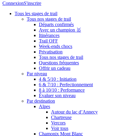
Connexion
S'inscrire
Tous les stages de trail
Tous nos stages de trail
Départs confirmés
Avec un champion 🥇
Itinérances
Trail OFF
Week-ends chocs
Privatisation
Tous nos stages de trail
Questions fréquentes
Offrir un cadeau
Par niveau
4 & 5/10 : Initiation
6 & 7/10 : Perfectionnement
8 à 10/10 : Performance
Évaluer son niveau
Par destination
Alpes
Autour du lac d’Annecy
Chartreuse
Vercors
Voir tous
Chamonix Mont Blanc